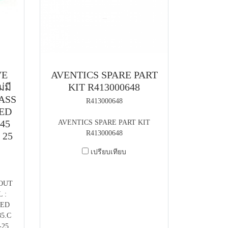
VE
AVENTICS SPARE PART
่มี
KIT R413000648
RASS
R413000648
WED
45
AVENTICS SPARE PART KIT
R413000648
 25
เปรียบเทียบ
OUT
 :
WED
5.C
-25