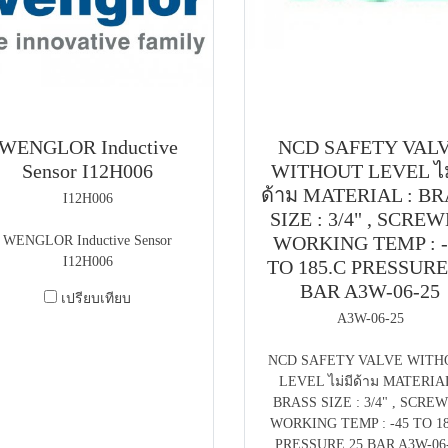
WENGLOR Inductive
NCD SAFETY VAL
Sensor I12H006
WITHOUT LEVEL ไม
ด้าม MATERIAL : B
I12H006
SIZE : 3/4" , SCRE
WORKING TEMP : -
WENGLOR Inductive Sensor
I12H006
TO 185.C PRESSURE
BAR A3W-06-25
เปรียบเทียบ
A3W-06-25
NCD SAFETY VALVE WITH
LEVEL ไม่มีด้าม MATERIAL
BRASS SIZE : 3/4" , SCRE
WORKING TEMP : -45 TO 18
PRESSURE 25 BAR A3W-06