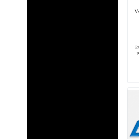
V
P
P