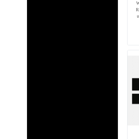
W
R
แ