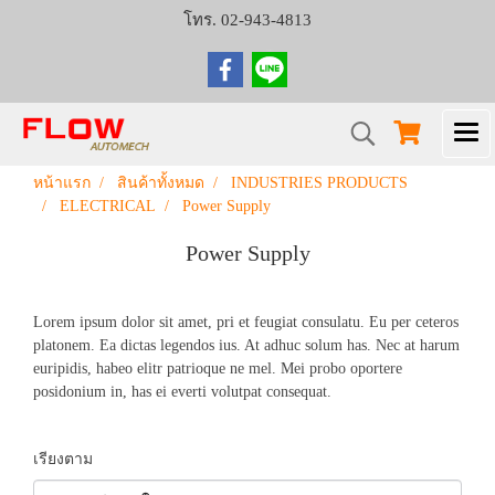
โทร. 02-943-4813
หน้าแรก
สินค้าทั้งหมด
INDUSTRIES PRODUCTS
ELECTRICAL
Power Supply
Power Supply
Lorem ipsum dolor sit amet, pri et feugiat consulatu. Eu per ceteros
platonem. Ea dictas legendos ius. At adhuc solum has. Nec at harum
euripidis, habeo elitr patrioque ne mel. Mei probo oportere
posidonium in, has ei everti volutpat consequat.
เรียงตาม