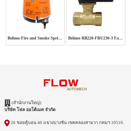
Belimo Fire and Smoke Spring Return Actuator FSLF230 US
Belimo RB220-FRU230-3 Fan Coil Valves Open/Close & floating control (AC 230V)
(สำนักงานใหญ่)
บริษัท โฟล ออโต้เมค จำกัด
26 ซอยคู้บอน 40 แขวงบางชัน เขตคลองสามวา กทมฯ 10510.