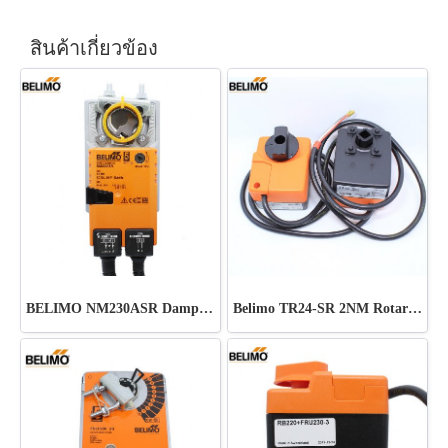
สินค้าเกี่ยวข้อง
BELIMO NM230ASR Damper actuator for operating air control dampers in ventilation and air-conditioning systems for building servi
Belimo TR24-SR 2NM Rotary actuator for ball valves