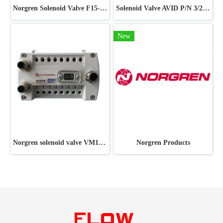
Norgren Solenoid Valve F15-000-A3H0
Solenoid Valve AVID P/N 3/2 Direction Control Valve
New
Norgren solenoid valve VM10DPFNB00082
Norgren Products