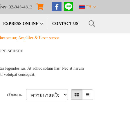
โทร. 02-943-4813
TH
EXPRESS ONLINE
CONTACT US
ber sensor, Amplifer & Laser sensor
ser sensor
ctas legendos ius. At adhuc solum has. Nec at harum
ti volutpat consequat.
เรียงตาม