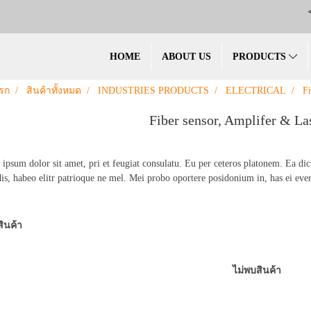
HOME
ABOUT US
PRODUCTS
รก
สินค้าทั้งหมด
INDUSTRIES PRODUCTS
ELECTRICAL
Fi
Fiber sensor, Amplifer & La
ipsum dolor sit amet, pri et feugiat consulatu. Eu per ceteros platonem. Ea di
dis, habeo elitr patrioque ne mel. Mei probo oportere posidonium in, has ei ever
ินค้า
ไม่พบสินค้า