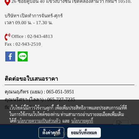
26 ซอยคู้บอน 40 แขวงบางชัน เขตคลองสามวา กทมฯ 10510.
บริษัทฯ เปิดทำการจันทร์-ศุกร์
เวลา 09.00 น. - 17.30 น.
Office : 02-943-4813
Fax : 02-943-2510
ติดต่อขอใบเสนอราคา
คุณนฤภัทร (แยม) : 065-051-5951
คุณนริศรา (ไลลา) : 065-727-7235
flowautomech@gmail.com
เว็บไซต์นี้มีการใช้งานคุกกี้ เพื่อเพิ่มประสิทธิภาพและประสบการณ์ที่ดี
ในการใช้งานเว็บไซต์ของท่าน ท่านสามารถอ่านรายละเอียดเพิ่มเติม
ได้ที่
นโยบายความเป็นส่วนตัว
และ
นโยบายคุกกี้
@2012 FLOW AUTOMECH CO., LTD. All Rights Reserved.
ตั้งค่าคุกกี้
ยอมรับทั้งหมด
Message Us