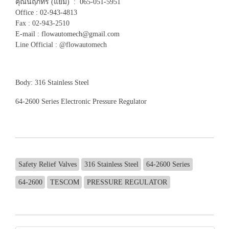
คุณนฤภัทร (แยม) : 065-051-5951
Office : 02-943-4813
Fax : 02-943-2510
E-mail : flowautomech@gmail.com
Line Official : @flowautomech
Body: 316 Stainless Steel
64-2600 Series Electronic Pressure Regulator
Safety Relief Valves
316 Stainless Steel
64-2600 Series
64-2600
TESCOM
PRESSURE REGULATOR