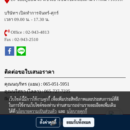
บริษัทฯ เปิดทำการจันทร์-ศุกร์
เวลา 09.00 น. - 17.30 น.
Office : 02-943-4813
Fax : 02-943-2510
ติดต่อขอใบเสนอราคา
คุณนฤภัทร (แยม) : 065-051-5951
คุณนริศรา (ไลลา) : 065-727-7235
flowautomech@gmail.com
เว็บไซต์นี้มีการใช้งานคุกกี้ เพื่อเพิ่มประสิทธิภาพและประสบการณ์ที่ดี
ในการใช้งานเว็บไซต์ของท่าน ท่านสามารถอ่านรายละเอียดเพิ่มเติม
ได้ที่
นโยบายความเป็นส่วนตัว
และ
นโยบายคุกกี้
@2012 FLOW AUTOMECH CO., LTD. All Rights Reserved.
ตั้งค่าคุกกี้
ยอมรับทั้งหมด
Message Us
Powered by
MakeWebEasy.com