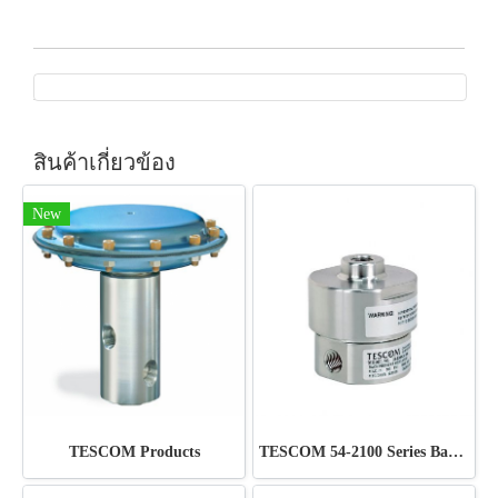
สินค้าเกี่ยวข้อง
New
TESCOM Products
TESCOM 54-2100 Series Back pressure Liquid Regulator Ideal for use in pump discharge pressure control, chemical injection