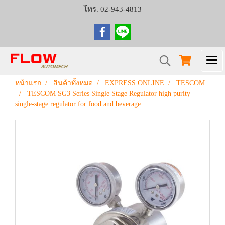
โทร. 02-943-4813
หน้าแรก
สินค้าทั้งหมด
EXPRESS ONLINE
TESCOM
TESCOM SG3 Series Single Stage Regulator high purity
single-stage regulator for food and beverage