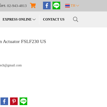
โทร. 02-943-4813
TH
EXPRESS ONLINE
CONTACT US
rn Actuator FSLF230 US
omech@gmail.com