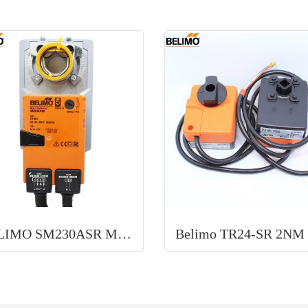
BELIMO SM230ASR Modulating damper actuator for adjusting air dampers in ventilation and air-conditioning systems for building se