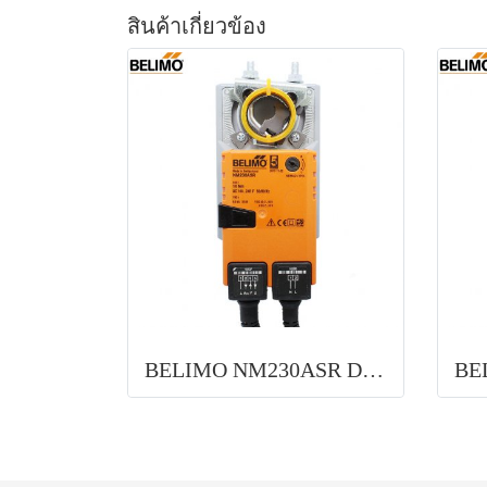
สินค้าเกี่ยวข้อง
BELIMO NM230ASR Damper actuator for operating air control dampers in ventilation and air-conditioning systems for building servi