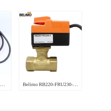
Belimo TR24-SR 2NM Rotary actuator for ball valves
Belimo RB220-FRU230-3 Fan Coil Valves Open/Close & floating control (AC 230V)