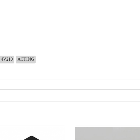
4V210
ACTING