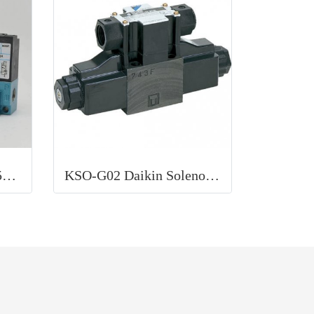
MAC Solenoid valve 35A Series
KSO-G02 Daikin Solenoid Valve