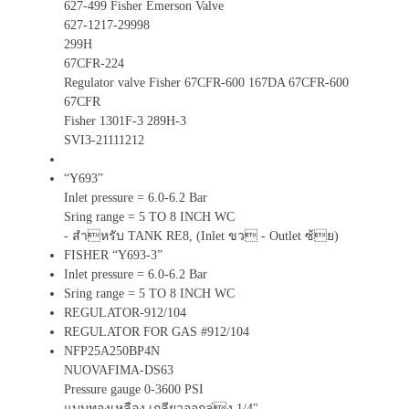
627-499 Fisher Emerson Valve
627-1217-29998
299H
67CFR-224
Regulator valve Fisher 67CFR-600 167DA 67CFR-600
67CFR
Fisher 1301F-3 289H-3
SVI3-21111212
“Y693”
Inlet pressure = 6.0-6.2 Bar
Sring range = 5 TO 8 INCH WC
- สำหรับ TANK RE8, (Inlet ขว - Outlet ซ้ย)
FISHER “Y693-3”
Inlet pressure = 6.0-6.2 Bar
Sring range = 5 TO 8 INCH WC
REGULATOR-912/104
REGULATOR FOR GAS #912/104
NFP25A250BP4N
NUOVAFIMA-DS63
Pressure gauge 0-3600 PSI
แบบทองเหลือง เกลียวออกล่ง 1/4"