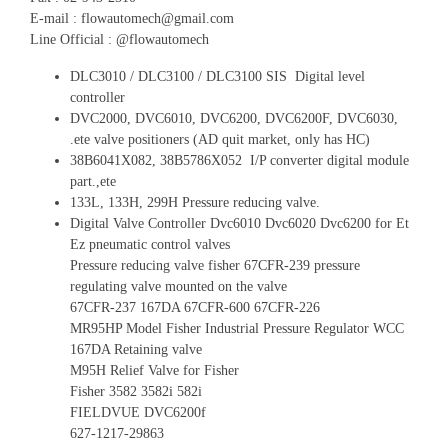
E-mail : flowautomech@gmail.com
Line Official : @flowautomech
DLC3010 / DLC3100 / DLC3100 SIS Digital level
controller
DVC2000, DVC6010, DVC6200, DVC6200F, DVC6030,
.ete valve positioners (AD quit market, only has HC)
38B6041X082, 38B5786X052 I/P converter digital module
part.,ete
133L, 133H, 299H Pressure reducing valve.
Digital Valve Controller Dvc6010 Dvc6020 Dvc6200 for Et
Ez pneumatic control valves
Pressure reducing valve fisher 67CFR-239 pressure
regulating valve mounted on the valve
67CFR-237 167DA 67CFR-600 67CFR-226
MR95HP Model Fisher Industrial Pressure Regulator WCC
167DA Retaining valve
M95H Relief Valve for Fisher
Fisher 3582 3582i 582i
FIELDVUE DVC6200f
627-1217-29863