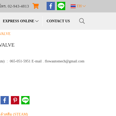
โทร. 02-943-4813
TH
EXPRESS ONLINE
CONTACT US
VALVE
VALVE
ม) : 065-051-5951 E-mail . flowautomech@gmail.com
ล์วสตีม (STEAM)