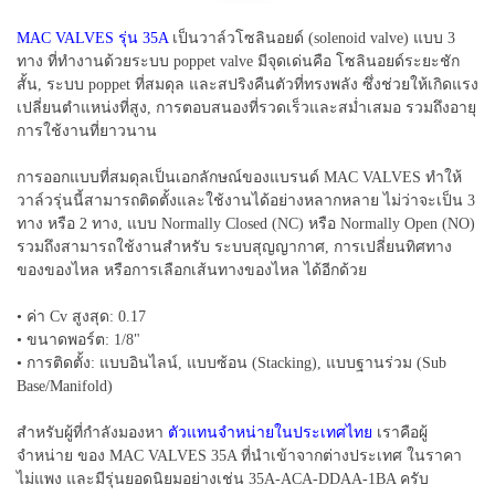
MAC VALVES รุ่น 35A
เป็นวาล์วโซลินอยด์ (solenoid valve) แบบ 3
ทาง ที่ทำงานด้วยระบบ poppet valve มีจุดเด่นคือ โซลินอยด์ระยะชัก
สั้น, ระบบ poppet ที่สมดุล และสปริงคืนตัวที่ทรงพลัง ซึ่งช่วยให้เกิดแรง
เปลี่ยนตำแหน่งที่สูง, การตอบสนองที่รวดเร็วและสม่ำเสมอ รวมถึงอายุ
การใช้งานที่ยาวนาน
การออกแบบที่สมดุลเป็นเอกลักษณ์ของแบรนด์ MAC VALVES ทำให้
วาล์วรุ่นนี้สามารถติดตั้งและใช้งานได้อย่างหลากหลาย ไม่ว่าจะเป็น 3
ทาง หรือ 2 ทาง, แบบ Normally Closed (NC) หรือ Normally Open (NO)
รวมถึงสามารถใช้งานสำหรับ ระบบสุญญากาศ, การเปลี่ยนทิศทาง
ของของไหล หรือการเลือกเส้นทางของไหล ได้อีกด้วย
• ค่า Cv สูงสุด: 0.17
• ขนาดพอร์ต: 1/8"
• การติดตั้ง: แบบอินไลน์, แบบซ้อน (Stacking), แบบฐานร่วม (Sub
Base/Manifold)
สำหรับผู้ที่กำลังมองหา
ตัวแทนจำหน่ายในประเทศไทย
เราคือผู้
จำหน่าย ของ MAC VALVES 35A ที่นำเข้าจากต่างประเทศ ในราคา
ไม่แพง และมีรุ่นยอดนิยมอย่างเช่น 35A-ACA-DDAA-1BA ครับ