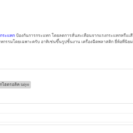
งกระแทก
ป้องกันการกระแทก โดยลดการสั่นสะเทือนจากแรงกระแทกหรืแเสียง
กรรมโดยเฉพาะครับ อาทิเช่นขึ้นรูปชิ้นงาน เครื่องฉีดพลาสติก ยี่ห้อที่นิยม
ไฮดรอลิค taiyo