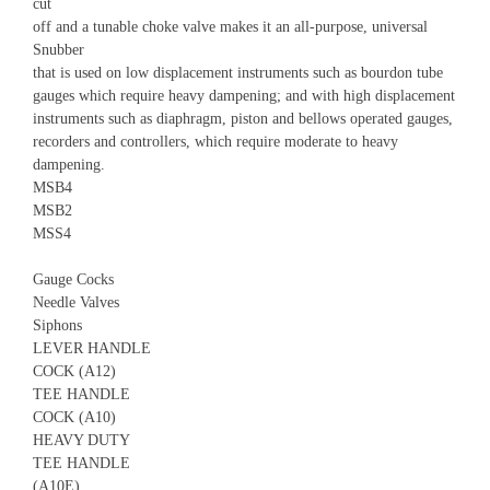
cut
off and a tunable choke valve makes it an all-purpose, universal
Snubber
that is used on low displacement instruments such as bourdon tube
gauges which require heavy dampening; and with high displacement
instruments such as diaphragm, piston and bellows operated gauges,
recorders and controllers, which require moderate to heavy
dampening.
MSB4
MSB2
MSS4
Gauge Cocks
Needle Valves
Siphons
LEVER HANDLE
COCK (A12)
TEE HANDLE
COCK (A10)
HEAVY DUTY
TEE HANDLE
(A10E)