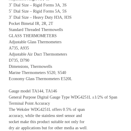
3˝ Dial Size – Rigid Forms 3A, 3S
5˝ Dial Size – Rigid Forms 5A, 5S
3˝ Dial Size – Heavy Duty H3A, H3S
Pocket Bimetal IR, 2R, 2T
Standard Threaded Thermowells
GLASS THERMOMETERS
Adjustable Glass Thermometers
A735, A935
Adjustable Air Duct Thermometers
D735, D790
Dimensions, Thermowells
Marine Thermometers S520, S540
Economy Glass Thermometers E520L
Gauge model TA144, TA146
General Purpose Digital Gauge Type WDG4251L ±1/2% of Span
Terminal Point Accuracy
The Weksler WDG4251L offers 0.5% of span
accuracy, while the stainless steel sensor and
socket make this product suitable not only for
dry air applications but for other media as well.