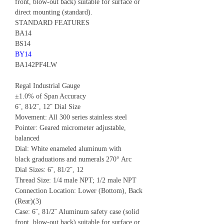
front, blow-out back) suitable for surface or
direct mounting (standard).
STANDARD FEATURES
BA14
BS14
BY14
BA142PF4LW
Regal Industrial Gauge
±1.0% of Span Accuracy
6˝, 81⁄2˝, 12˝ Dial Size
Movement: All 300 series stainless steel
Pointer: Geared micrometer adjustable,
balanced
Dial: White enameled aluminum with
black graduations and numerals 270° Arc
Dial Sizes: 6˝, 81/2˝, 12
Thread Size: 1/4 male NPT; 1/2 male NPT
Connection Location: Lower (Bottom), Back
(Rear)(3)
Case: 6˝, 81/2˝ Aluminum safety case (solid
front, blow-out back) suitable for surface or