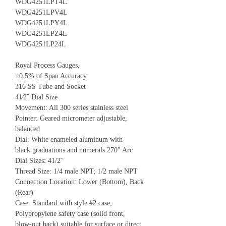
WDG4251LPT4L
WDG4251LPV4L
WDG4251LPY4L
WDG4251LPZ4L
WDG4251LP24L
Royal Process Gauges,
±0.5% of Span Accuracy
316 SS Tube and Socket
41⁄2˝ Dial Size
Movement: All 300 series stainless steel
Pointer: Geared micrometer adjustable,
balanced
Dial: White enameled aluminum with
black graduations and numerals 270° Arc
Dial Sizes: 41/2˝
Thread Size: 1/4 male NPT; 1/2 male NPT
Connection Location: Lower (Bottom), Back
(Rear)
Case: Standard with style #2 case;
Polypropylene safety case (solid front,
blow-out back) suitable for surface or direct