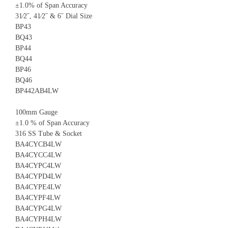
±1.0% of Span Accuracy
31⁄2˝, 41⁄2˝ & 6˝ Dial Size
BP43
BQ43
BP44
BQ44
BP46
BQ46
BP442AB4LW
100mm Gauge
±1.0 % of Span Accuracy
316 SS Tube & Socket
BA4CYCB4LW
BA4CYCC4LW
BA4CYPC4LW
BA4CYPD4LW
BA4CYPE4LW
BA4CYPF4LW
BA4CYPG4LW
BA4CYPH4LW