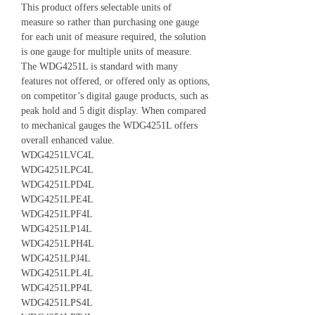
This product offers selectable units of
measure so rather than purchasing one gauge
for each unit of measure required, the solution
is one gauge for multiple units of measure.
The WDG4251L is standard with many
features not offered, or offered only as options,
on competitor’s digital gauge products, such as
peak hold and 5 digit display. When compared
to mechanical gauges the WDG4251L offers
overall enhanced value.
WDG4251LVC4L
WDG4251LPC4L
WDG4251LPD4L
WDG4251LPE4L
WDG4251LPF4L
WDG4251LP14L
WDG4251LPH4L
WDG4251LPJ4L
WDG4251LPL4L
WDG4251LPP4L
WDG4251LPS4L