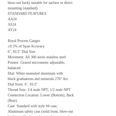
blow-out back) suitable for surface or direct
mounting (standard).
STANDARD FEATURES
AA24
AS24
AY24
Royal Process Gauges
±0.5% of Span Accuracy
6˝, 81/2˝ Dial Size
Movement: All 300 series stainless steel
Pointer: Geared micrometer adjustable,
balanced
Dial: White enameled aluminum with
black graduations and numerals 270° Arc
Dial Sizes: 6˝, 81/2˝
Thread Size: 1/4 male NPT; 1/2 male NPT
Connection Location: Lower (Bottom), Back
(Rear)
Case: Standard with style #4 case;
Aluminum safety case (solid front, blow-out