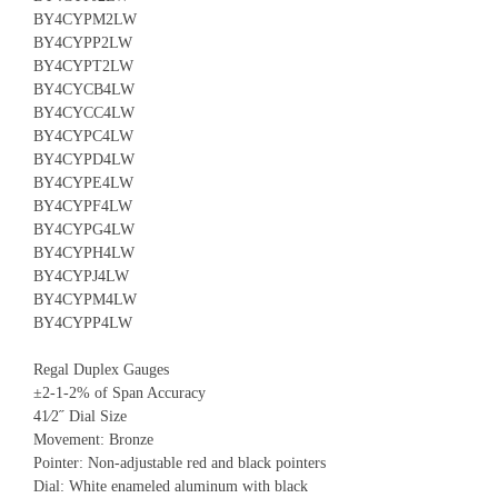
BY4CYPM2LW
BY4CYPP2LW
BY4CYPT2LW
BY4CYCB4LW
BY4CYCC4LW
BY4CYPC4LW
BY4CYPD4LW
BY4CYPE4LW
BY4CYPF4LW
BY4CYPG4LW
BY4CYPH4LW
BY4CYPJ4LW
BY4CYPM4LW
BY4CYPP4LW
Regal Duplex Gauges
±2-1-2% of Span Accuracy
41⁄2˝ Dial Size
Movement: Bronze
Pointer: Non-adjustable red and black pointers
Dial: White enameled aluminum with black