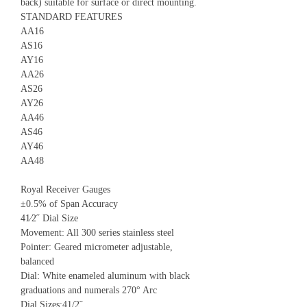
back) suitable for surface or direct mounting.
STANDARD FEATURES
AA16
AS16
AY16
AA26
AS26
AY26
AA46
AS46
AY46
AA48
Royal Receiver Gauges
±0.5% of Span Accuracy
41⁄2˝ Dial Size
Movement: All 300 series stainless steel
Pointer: Geared micrometer adjustable,
balanced
Dial: White enameled aluminum with black
graduations and numerals 270° Arc
Dial Sizes:41/2˝