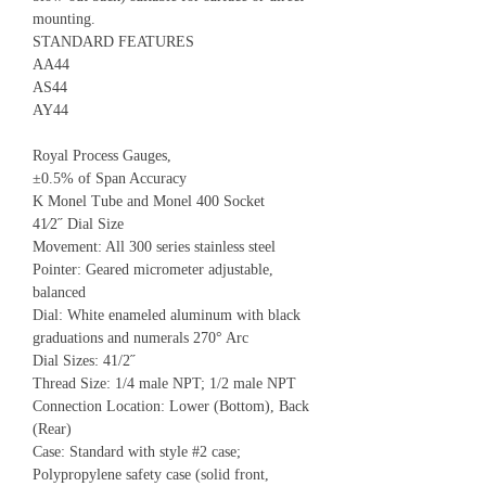
mounting.
STANDARD FEATURES
AA44
AS44
AY44
Royal Process Gauges,
±0.5% of Span Accuracy
K Monel Tube and Monel 400 Socket
41⁄2˝ Dial Size
Movement: All 300 series stainless steel
Pointer: Geared micrometer adjustable,
balanced
Dial: White enameled aluminum with black
graduations and numerals 270° Arc
Dial Sizes: 41/2˝
Thread Size: 1/4 male NPT; 1/2 male NPT
Connection Location: Lower (Bottom), Back
(Rear)
Case: Standard with style #2 case;
Polypropylene safety case (solid front,