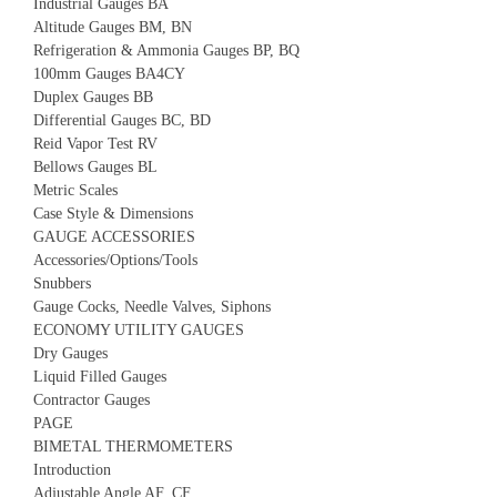
Industrial Gauges BA
Altitude Gauges BM, BN
Refrigeration & Ammonia Gauges BP, BQ
100mm Gauges BA4CY
Duplex Gauges BB
Differential Gauges BC, BD
Reid Vapor Test RV
Bellows Gauges BL
Metric Scales
Case Style & Dimensions
GAUGE ACCESSORIES
Accessories/Options/Tools
Snubbers
Gauge Cocks, Needle Valves, Siphons
ECONOMY UTILITY GAUGES
Dry Gauges
Liquid Filled Gauges
Contractor Gauges
PAGE
BIMETAL THERMOMETERS
Introduction
Adjustable Angle AF, CF