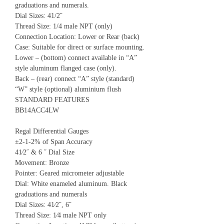
graduations and numerals.
Dial Sizes: 41/2˝
Thread Size: 1/4 male NPT (only)
Connection Location: Lower or Rear (back)
Case: Suitable for direct or surface mounting.
Lower – (bottom) connect available in “A”
style aluminum flanged case (only).
Back – (rear) connect “A” style (standard)
“W” style (optional) aluminium flush
STANDARD FEATURES
BB14ACC4LW
Regal Differential Gauges
±2-1-2% of Span Accuracy
41⁄2˝ & 6 ˝ Dial Size
Movement: Bronze
Pointer: Geared micrometer adjustable
Dial: White enameled aluminum. Black
graduations and numerals
Dial Sizes: 41⁄2˝, 6˝
Thread Size: 1⁄4 male NPT only