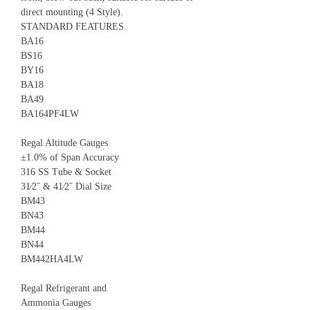
direct mounting (4 Style).
STANDARD FEATURES
BA16
BS16
BY16
BA18
BA49
BA164PF4LW
Regal Altitude Gauges
±1.0% of Span Accuracy
316 SS Tube & Socket
31⁄2˝ & 41⁄2˝ Dial Size
BM43
BN43
BM44
BN44
BM442HA4LW
Regal Refrigerant and
Ammonia Gauges