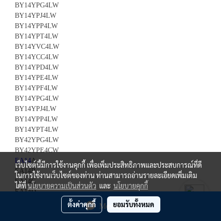
BY14YPG4LW
BY14YPJ4LW
BY14YPP4LW
BY14YPT4LW
BY14YVC4LW
BY14YCC4LW
BY14YPD4LW
BY14YPE4LW
BY14YPF4LW
BY14YPG4LW
BY14YPJ4LW
BY14YPP4LW
BY14YPT4LW
BY42YPG4LW
BY42YPE4CW
EA14
A
เว็บไซต์นี้มีการใช้งานคุกกี้ เพื่อเพิ่มประสิทธิภาพและประสบการณ์ที่ดี
EA14B
ในการใช้งานเว็บไซต์ของท่าน ท่านสามารถอ่านรายละเอียดเพิ่มเติม
EA14C
ได้ที่
นโยบายความเป็นส่วนตัว
และ
นโยบายคุกกี้
EA14D
EA14E
ตั้งค่าคุกกี้
ยอมรับทั้งหมด
Message Us
EA14F