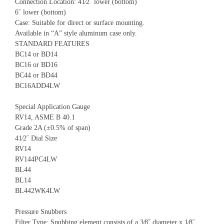
Connection Location: 41⁄2˝ lower (bottom)
6˝ lower (bottom)
Case: Suitable for direct or surface mounting.
Available in “A” style aluminum case only.
STANDARD FEATURES
BC14 or BD14
BC16 or BD16
BC44 or BD44
BC16ADD4LW
Special Application Gauge
RV14, ASME B 40.1
Grade 2A (±0.5% of span)
41⁄2˝ Dial Size
RV14
RV144PC4LW
BL44
BL14
BL442WK4LW
Pressure Snubbers
Filter Type: Snubbing element consists of a 3⁄8˝ diameter x 1⁄8˝