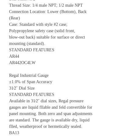
Thread Size: 1/4 male NPT; 1/2 male NPT
Connection Location: Lower (Bottom), Back
(Rear)
Case: Standard with style #2 case;
Polypropylene safety case (solid front,
blow-out back) suitable for surface or direct
mounting (standard).
STANDARD FEATURES
AR44
AR442OC4LW
Regal Industrial Gauge
±1.0% of Span Accuracy
31⁄2˝ Dial Size
STANDARD FEATURES
Available in 31⁄2˝ dial sizes, Regal pressure
gauges are liquid fllable and feld convertible for
panel mounting. Both zero and span adjustments
are standard. The gauge is available dry, liquid
flled, weatherproof or hermetically sealed.
BA13