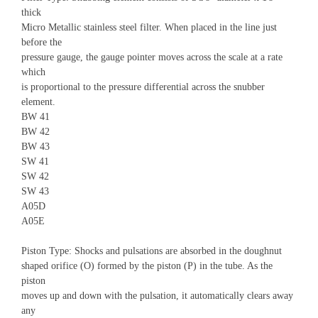
thick
Micro Metallic stainless steel filter. When placed in the line just
before the
pressure gauge, the gauge pointer moves across the scale at a rate
which
is proportional to the pressure differential across the snubber
element.
BW 41
BW 42
BW 43
SW 41
SW 42
SW 43
A05D
A05E
Piston Type: Shocks and pulsations are absorbed in the doughnut
shaped orifice (O) formed by the piston (P) in the tube. As the
piston
moves up and down with the pulsation, it automatically clears away
any