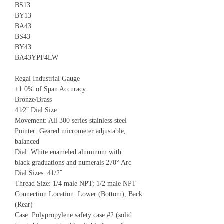
BS13
BY13
BA43
BS43
BY43
BA43YPF4LW
Regal Industrial Gauge
±1.0% of Span Accuracy
Bronze/Brass
41⁄2˝ Dial Size
Movement: All 300 series stainless steel
Pointer: Geared micrometer adjustable,
balanced
Dial: White enameled aluminum with
black graduations and numerals 270° Arc
Dial Sizes: 41/2˝
Thread Size: 1/4 male NPT; 1/2 male NPT
Connection Location: Lower (Bottom), Back
(Rear)
Case: Polypropylene safety case #2 (solid