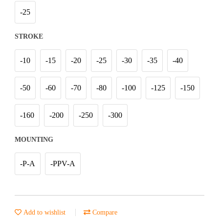
-25
STROKE
-10
-15
-20
-25
-30
-35
-40
-50
-60
-70
-80
-100
-125
-150
-160
-200
-250
-300
MOUNTING
-P-A
-PPV-A
Add to wishlist
Compare